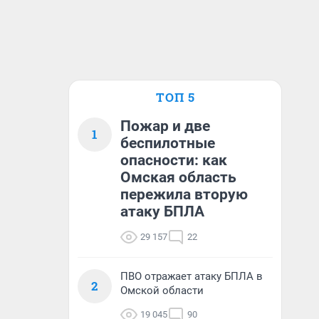
ТОП 5
Пожар и две
1
беспилотные
опасности: как
Омская область
пережила вторую
атаку БПЛА
29 157
22
ПВО отражает атаку БПЛА в
2
Омской области
19 045
90