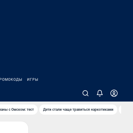
РОМОКОДЫ
ИГРЫ
заны с Омском: тест
Дети стали чаще травиться наркотиками
Появя