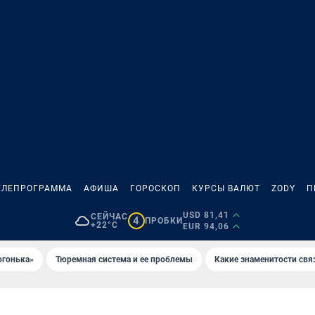
ЕЛЕПРОГРАММА
АФИША
ГОРОСКОП
КУРСЫ ВАЛЮТ
ZODY
П
USD 81,41
СЕЙЧАС
4
ПРОБКИ
+22°C
EUR 94,06
огонька»
Тюремная система и ее проблемы
Какие знаменитости свя