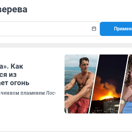
верева
Примен
а». Как
ся из
ет огонь
ваченном пламенем Лос-