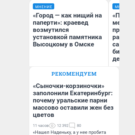
МНЕНИЕ
МНЕНИЕ
«Город — как нищий на
«Покуп
паперти»: краевед
мешке»
возмутился
предпр
установкой памятника
рассказ
Высоцкому в Омске
самом 
бизнес
дешевы
РЕКОМЕНДУЕМ
На
Игорь Коновалов
От
Историк
де
«Сыночки-корзиночки»
заполонили Екатеринбург:
почему уральские парни
массово оставили жен без
цветов
11 часов
12 392
80
«Нашел Наденьку, а у нее пробита