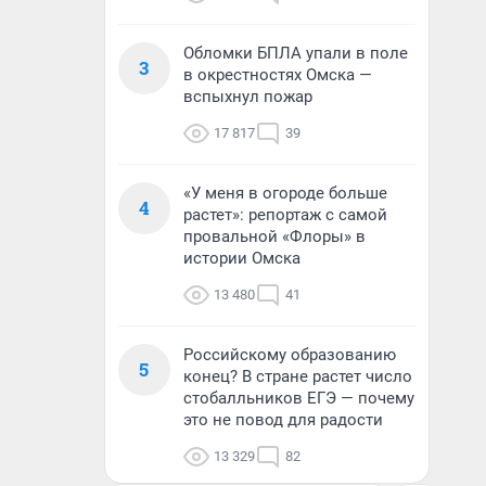
Обломки БПЛА упали в поле
3
в окрестностях Омска —
вспыхнул пожар
17 817
39
«У меня в огороде больше
4
растет»: репортаж с самой
провальной «Флоры» в
истории Омска
13 480
41
Российскому образованию
5
конец? В стране растет число
стобалльников ЕГЭ — почему
это не повод для радости
13 329
82