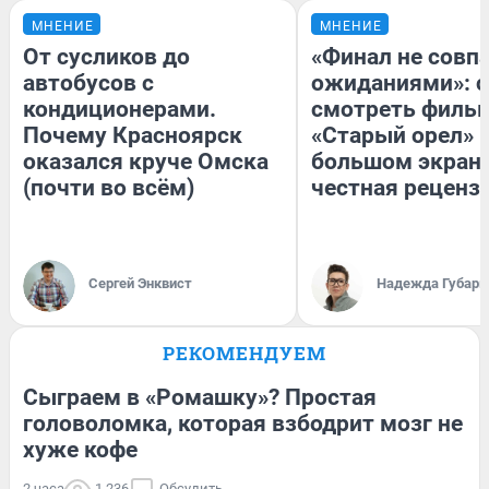
МНЕНИЕ
МНЕНИЕ
От сусликов до
«Финал не совпа
автобусов с
ожиданиями»: с
кондиционерами.
смотреть филь
Почему Красноярск
«Старый орел» 
оказался круче Омска
большом экран
(почти во всём)
честная реценз
Сергей Энквист
Надежда Губарь
РЕКОМЕНДУЕМ
Сыграем в «Ромашку»? Простая
головоломка, которая взбодрит мозг не
хуже кофе
2 часа
1 236
Обсудить