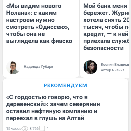
«Мы видим нового
Мой банк меня
Нолана»: с каким
бережет. Журн
настроем нужно
хотела снять 20
смотреть «Одиссею»,
тысяч, чтобы п
чтобы она не
кредит, — к ней
выглядела как фиаско
приехала служб
безопасности
Ксения Владими
Надежда Губарь
Автор мнения
РЕКОМЕНДУЕМ
«С гордостью говорю, что я
деревенский»: зачем северянин
оставил нефтяную компанию и
переехал в глушь на Алтай
15 часов
8 766
1