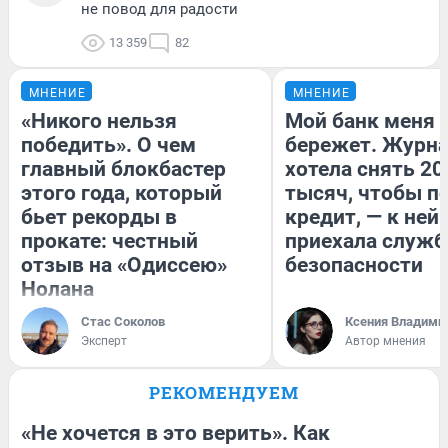
не повод для радости
13 359
82
МНЕНИЕ
МНЕНИЕ
«Никого нельзя
Мой банк меня
победить». О чем
бережет. Журн
главный блокбастер
хотела снять 20
этого года, который
тысяч, чтобы п
бьет рекорды в
кредит, — к ней
прокате: честный
приехала служб
отзыв на «Одиссею»
безопасности
Нолана
Стас Соколов
Ксения Владими
Эксперт
Автор мнения
РЕКОМЕНДУЕМ
«Не хочется в это верить». Как