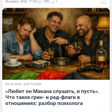
26 марта, 2026, 17:00
759
1
ОН И ОНА
КАРТОЧКИ
«Любит он Макана слушать, и пусть».
Что такое грин- и ред-флаги в
отношениях: разбор психолога