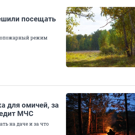
ешили посещать
ивопожарный режим
 для омичей, за
ледит МЧС
ть на даче и за что