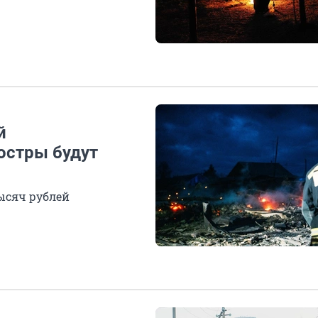
й
остры будут
ысяч рублей