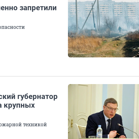
енно запретили
опасности
мский губернатор
а крупных
 пожарной техникой