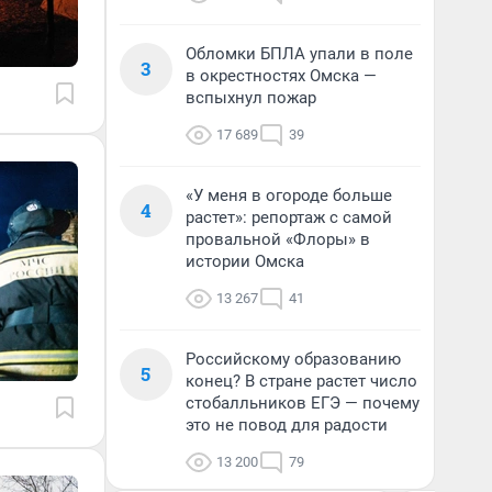
Обломки БПЛА упали в поле
3
в окрестностях Омска —
вспыхнул пожар
17 689
39
«У меня в огороде больше
4
растет»: репортаж с самой
провальной «Флоры» в
истории Омска
13 267
41
Российскому образованию
5
конец? В стране растет число
стобалльников ЕГЭ — почему
это не повод для радости
13 200
79