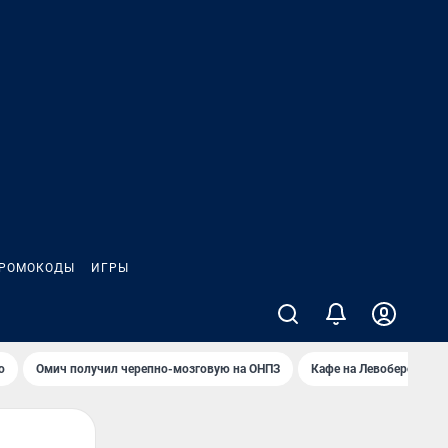
РОМОКОДЫ
ИГРЫ
о
Омич получил черепно-мозговую на ОНПЗ
Кафе на Левобережье в