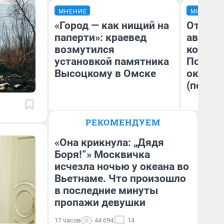
МНЕНИЕ
МНЕНИЕ
«Город — как нищий на
От сус
паперти»: краевед
автобу
возмутился
кондиц
установкой памятника
Почему
Высоцкому в Омске
оказал
(почти 
РЕКОМЕНДУЕМ
Игорь Коновалов
Се
Историк
«Она крикнула: „Дядя
Боря!“» Москвичка
исчезла ночью у океана во
Вьетнаме. Что произошло
в последние минуты
пропажи девушки
17 часов
44 694
14