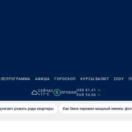
ЕЛЕПРОГРАММА
АФИША
ГОРОСКОП
КУРСЫ ВАЛЮТ
ZODY
П
USD 81,41
СЕЙЧАС
0
ПРОБКИ
+17°C
EUR 94,06
длагают рожать ради квартиры
Как Омск пережил мощный ливень: фот