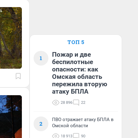
ТОП 5
Пожар и две
1
беспилотные
опасности: как
Омская область
пережила вторую
атаку БПЛА
28 896
22
ПВО отражает атаку БПЛА в
2
Омской области
18 913
90