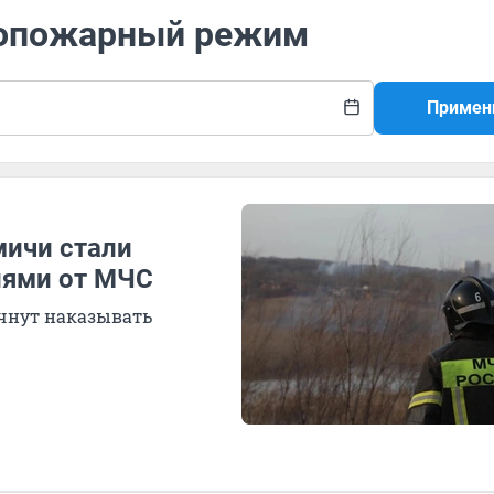
вопожарный режим
Примен
мичи стали
иями от МЧС
чнут наказывать