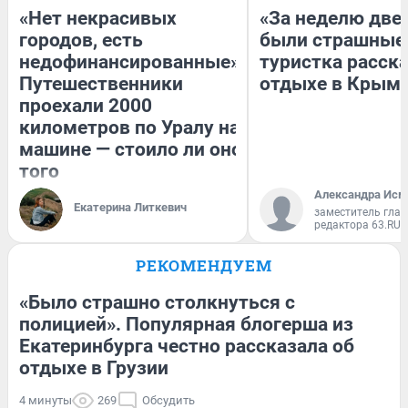
«Нет некрасивых
«За неделю две
городов, есть
были страшные
недофинансированные».
туристка расска
Путешественники
отдыхе в Крым
проехали 2000
километров по Уралу на
машине — стоило ли оно
того
Александра Исм
Екатерина Литкевич
заместитель глав
редактора 63.RU
РЕКОМЕНДУЕМ
«Было страшно столкнуться с
полицией». Популярная блогерша из
Екатеринбурга честно рассказала об
отдыхе в Грузии
4 минуты
269
Обсудить