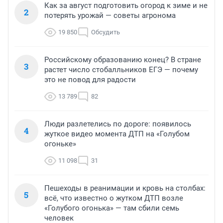
Как за август подготовить огород к зиме и не
2
потерять урожай — советы агронома
19 850
Обсудить
Российскому образованию конец? В стране
3
растет число стобалльников ЕГЭ — почему
это не повод для радости
13 789
82
Люди разлетелись по дороге: появилось
4
жуткое видео момента ДТП на «Голубом
огоньке»
11 098
31
Пешеходы в реанимации и кровь на столбах:
5
всё, что известно о жутком ДТП возле
«Голубого огонька» — там сбили семь
человек