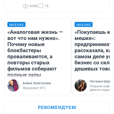
8 002
15
МНЕНИЕ
МНЕНИЕ
«Аналоговая жизнь —
«Покупаешь ко
вот что нам нужно».
мешке»:
Почему новые
предпринимат
блокбастеры
рассказала, как
проваливаются, а
самом деле ус
повторы старых
бизнес со скл
фильмов собирают
дешевых това
полные залы
Наталья Шорох
Алёна Золотухина
Открыла кофейн
Журналист НГС
деньги соцразв
РЕКОМЕНДУЕМ