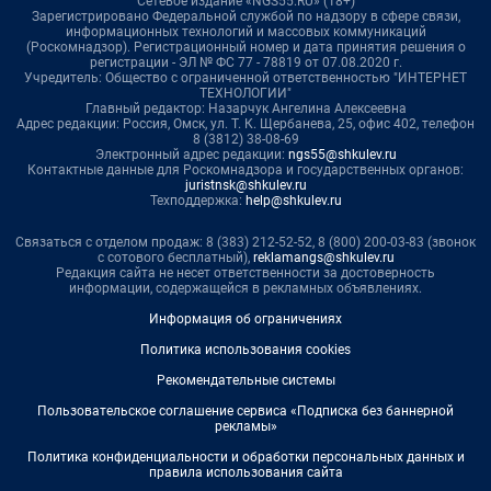
Сетевое издание «NGS55.RU» (18+)
Зарегистрировано Федеральной службой по надзору в сфере связи,
информационных технологий и массовых коммуникаций
(Роскомнадзор). Регистрационный номер и дата принятия решения о
регистрации - ЭЛ № ФС 77 - 78819 от 07.08.2020 г.
Учредитель: Общество с ограниченной ответственностью "ИНТЕРНЕТ
ТЕХНОЛОГИИ"
Главный редактор: Назарчук Ангелина Алексеевна
Адрес редакции: Россия, Омск, ул. Т. К. Щербанева, 25, офис 402, телефон
8 (3812) 38-08-69
Электронный адрес редакции:
ngs55@shkulev.ru
Контактные данные для Роскомнадзора и государственных органов:
juristnsk@shkulev.ru
Техподдержка:
help@shkulev.ru
Связаться с отделом продаж: 8 (383) 212-52-52, 8 (800) 200-03-83 (звонок
с сотового бесплатный),
reklamangs@shkulev.ru
Редакция сайта не несет ответственности за достоверность
информации, содержащейся в рекламных объявлениях.
Информация об ограничениях
Политика использования cookies
Рекомендательные системы
Пользовательское соглашение сервиса «Подписка без баннерной
рекламы»
Политика конфиденциальности и обработки персональных данных и
правила использования сайта