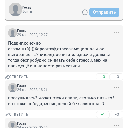
Гость
Войти
Отправить
Гость
29 мая 2022, 12:27
Подвиг,конечно 
огромный))))Хореограф,стресс,эмоциональное 
выгорание.....Учителя,воспитатели,врачи должны 
тогда беспробудно снимать себе стресс.Смех на 
палке,ещё и в новости разместили
+0
–0
ОТВЕТИТЬ
Гость
24 мая 2022, 13:26
подсушилась? может отеки спали, столько пить то? 
вот тоже победа, месяц целый без алкоголя :D
+1
–0
ОТВЕТИТЬ
Гость
24 мая 2022, 06:30