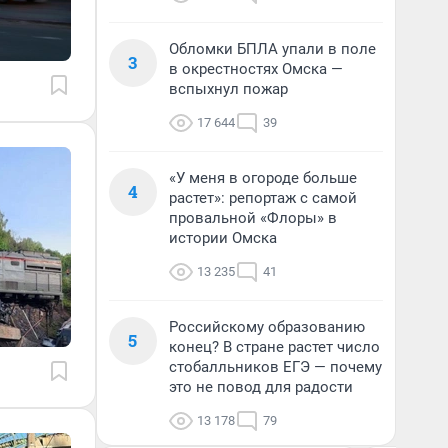
Обломки БПЛА упали в поле
3
в окрестностях Омска —
вспыхнул пожар
17 644
39
«У меня в огороде больше
4
растет»: репортаж с самой
провальной «Флоры» в
истории Омска
13 235
41
Российскому образованию
5
конец? В стране растет число
стобалльников ЕГЭ — почему
это не повод для радости
13 178
79