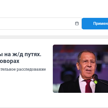
в
Примен
 на ж/д путях.
говорах
тельное расследование