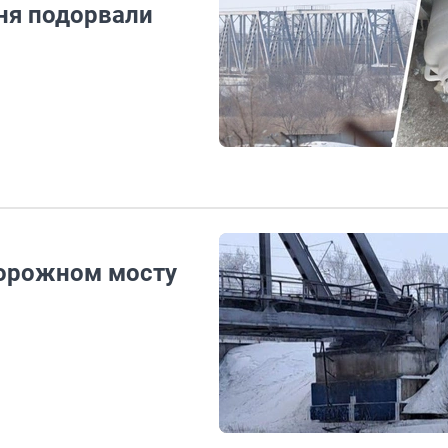
дня подорвали
орожном мосту