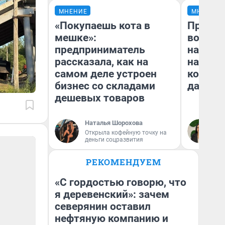
МНЕНИЕ
МНЕНИЕ
«Покупаешь кота в
Продаш
мешке»:
возьмут
предприниматель
нам го
рассказала, как на
налого
самом деле устроен
коснет
бизнес со складами
даже р
дешевых товаров
Наталья Шорохова
Ан
Открыла кофейную точку на
деньги соцразвития
РЕКОМЕНДУЕМ
«С гордостью говорю, что
я деревенский»: зачем
северянин оставил
нефтяную компанию и