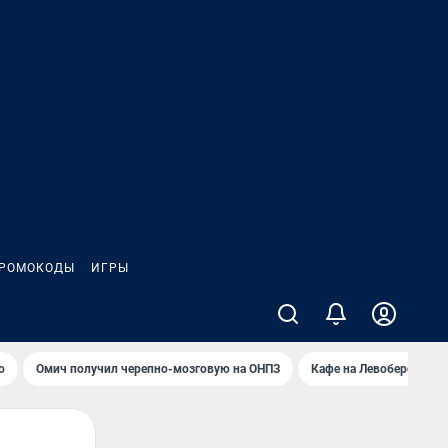
РОМОКОДЫ
ИГРЫ
о
Омич получил черепно-мозговую на ОНПЗ
Кафе на Левобережье в