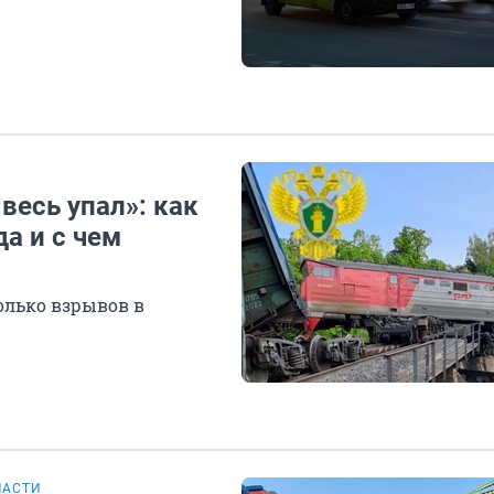
весь упал»: как
а и с чем
олько взрывов в
ЛАСТИ