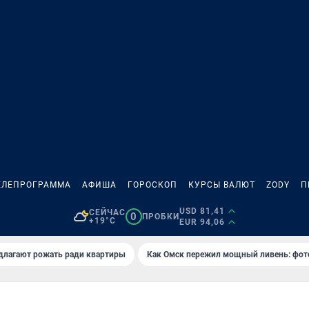
ЕЛЕПРОГРАММА
АФИША
ГОРОСКОП
КУРСЫ ВАЛЮТ
ZODY
П
USD 81,41
СЕЙЧАС
0
ПРОБКИ
+19°C
EUR 94,06
длагают рожать ради квартиры
Как Омск пережил мощный ливень: фот