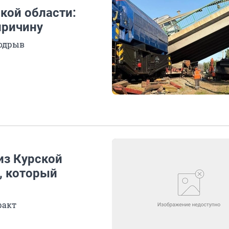
ской области:
причину
подрыв
из Курской
, который
ракт