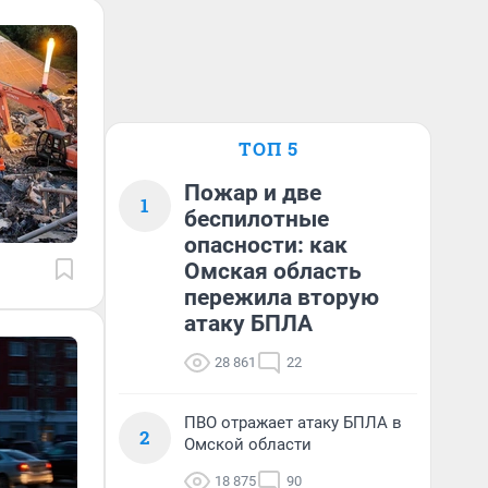
ТОП 5
Пожар и две
1
беспилотные
опасности: как
Омская область
пережила вторую
атаку БПЛА
28 861
22
ПВО отражает атаку БПЛА в
2
Омской области
18 875
90