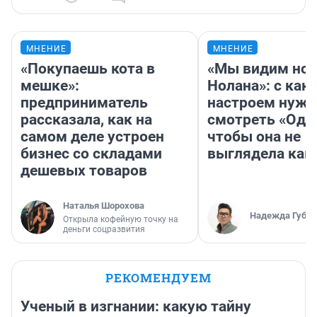
МНЕНИЕ
МНЕНИЕ
«Покупаешь кота в
«Мы видим нов
мешке»:
Нолана»: с как
предприниматель
настроем нужн
рассказала, как на
смотреть «Оди
самом деле устроен
чтобы она не
бизнес со складами
выглядела как
дешевых товаров
Наталья Шорохова
Надежда Губар
Открыла кофейную точку на
деньги соцразвития
РЕКОМЕНДУЕМ
Ученый в изгнании: какую тайну