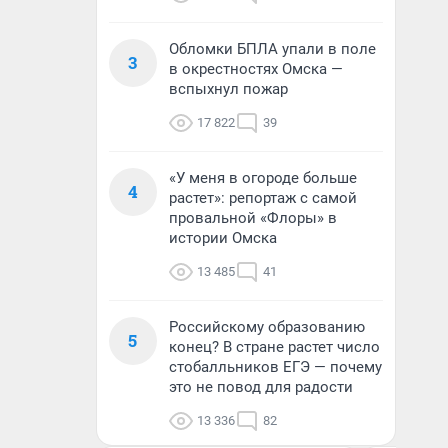
Обломки БПЛА упали в поле
3
в окрестностях Омска —
вспыхнул пожар
17 822
39
«У меня в огороде больше
4
растет»: репортаж с самой
провальной «Флоры» в
истории Омска
13 485
41
Российскому образованию
5
конец? В стране растет число
стобалльников ЕГЭ — почему
это не повод для радости
13 336
82