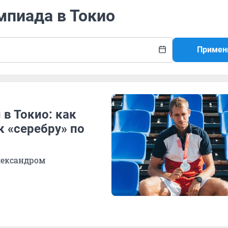
мпиада в Токио
Примен
в Токио: как
к «серебру» по
лександром