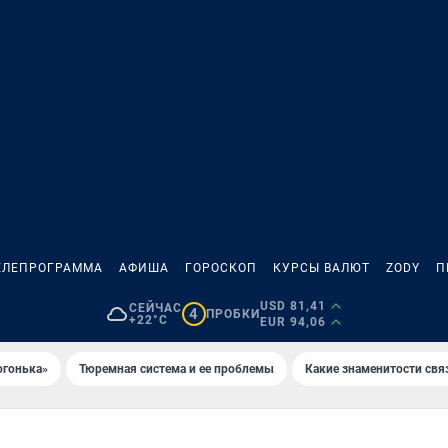
ЕЛЕПРОГРАММА
АФИША
ГОРОСКОП
КУРСЫ ВАЛЮТ
ZODY
П
USD 81,41
СЕЙЧАС
4
ПРОБКИ
+22°C
EUR 94,06
огонька»
Тюремная система и ее проблемы
Какие знаменитости свя