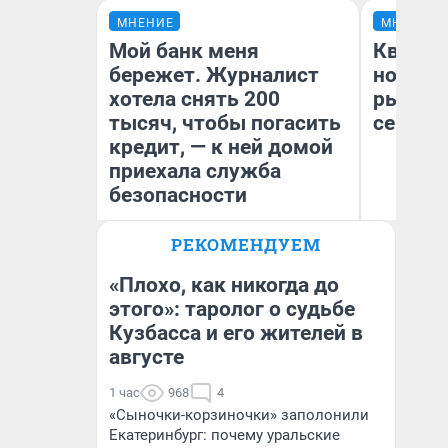
МНЕНИЕ
МНЕНИЕ
Мой банк меня
Кварти
бережет. Журналист
но деш
хотела снять 200
рынок 
тысяч, чтобы погасить
сейчас
кредит, — к ней домой
приехала служба
безопасности
РЕКОМЕНДУЕМ
Ек
Ксения Владимирская
ди
Автор мнения
не
«Плохо, как никогда до
этого»: таролог о судьбе
Кузбасса и его жителей в
августе
1 час
968
4
«Сыночки-корзиночки» заполонили
Екатеринбург: почему уральские