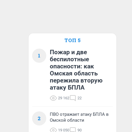
ТОП 5
Пожар и две
1
беспилотные
опасности: как
Омская область
пережила вторую
атаку БПЛА
29 162
22
ПВО отражает атаку БПЛА в
2
Омской области
19 050
90