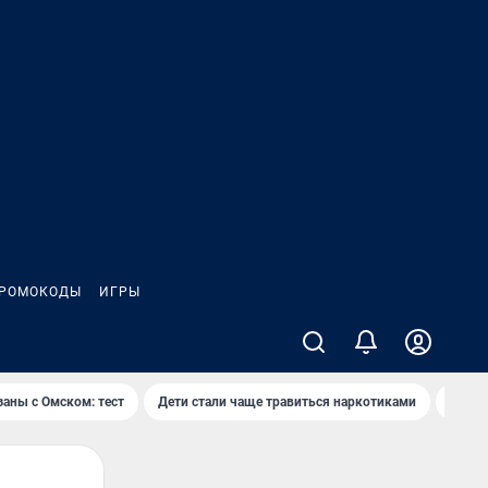
РОМОКОДЫ
ИГРЫ
заны с Омском: тест
Дети стали чаще травиться наркотиками
Появя