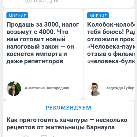
11 977
33
МНЕНИЕ
МНЕНИЕ
Продашь за 3000, налог
Колобок-колобо
возьмут с 4000. Что
тебя боюсь! Рад
нам готовит новый
отложили прок
налоговый закон — он
«Человека-паук
коснется импорта и
отзыв о фильме
даже репетиторов
«человека-булк
Анастасия Завгородняя
Надежда Губарь
РЕКОМЕНДУЕМ
Как приготовить хачапури — несколько
рецептов от жительницы Барнаула