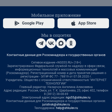
Мобильное приложение
Google Play
App Store
Мы в соцсетях
Контактные данные для Роскомнадзора и государственных органов
Сетевое издание «NGS55.RU» (18+)
Зарегистрировано Федеральной службой по надзору в сфере связи,
информационных технологий и массовых коммуникаций
(Роскомнадзор). Регистрационный номер и дата принятия решения о
регистрации - ЭЛ № ФС 77 - 78819 от 07.08.2020 г.
Учредитель: Общество с ограниченной ответственностью "ИНТЕРНЕТ
ТЕХНОЛОГИИ"
Главный редактор: Назарчук Ангелина Алексеевна
Адрес редакции: Россия, Омск, ул. Т. К. Щербанева, 25, офис 402, телефон
8 (3812) 38-08-69
Электронный адрес редакции:
ngs55@shkulev.ru
Контактные данные для Роскомнадзора и государственных органов:
juristnsk@shkulev.ru
Техподдержка:
help@shkulev.ru