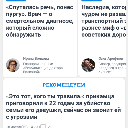
«Спуталась речь, понес
Наследие, кото
пургу». Врач — о
чудом не разва
смертельном диагнозе,
транспортный э
который сложно
разнес миф о «
обнаружить
советских доро
Ирина Волкова
Олег Арефьев
Главврач клиники
Блогер, предприн
«Реабилитация доктора
владелец в тран
Волковой»
бизнесе
РЕКОМЕНДУЕМ
«Это тот, кого ты травила»: прикамца
приговорили к 22 годам за убийство
семьи его девушки, сейчас он звонит ей
с угрозами
18 часов
14 790
21