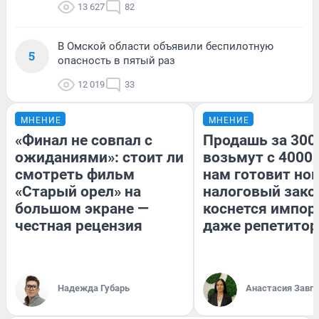
13 627
82
В Омской области объявили беспилотную
5
опасность в пятый раз
12 019
33
МНЕНИЕ
МНЕНИЕ
«Финал не совпал с
Продашь за 3000
ожиданиями»: стоит ли
возьмут с 4000.
смотреть фильм
нам готовит но
«Старый орел» на
налоговый зако
большом экране —
коснется импор
честная рецензия
даже репетитор
Надежда Губарь
Анастасия Завг