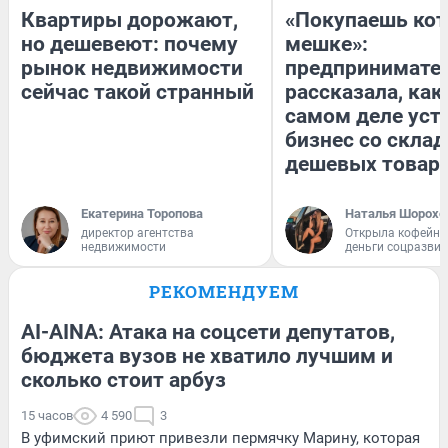
Квартиры дорожают,
«Покупаешь кот
но дешевеют: почему
мешке»:
рынок недвижимости
предпринимате
сейчас такой странный
рассказала, как
самом деле уст
бизнес со скла
дешевых товар
Екатерина Торопова
Наталья Шорохо
директор агентства
Открыла кофейну
недвижимости
деньги соцразви
РЕКОМЕНДУЕМ
AI-AINA: Атака на соцсети депутатов,
бюджета вузов не хватило лучшим и
сколько стоит арбуз
15 часов
4 590
3
В уфимский приют привезли пермячку Марину, которая