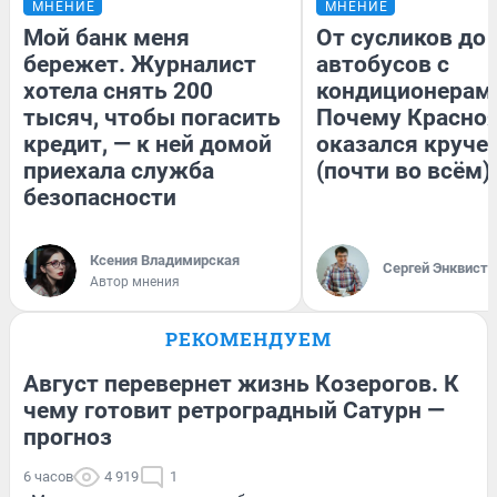
МНЕНИЕ
МНЕНИЕ
Мой банк меня
От сусликов до
бережет. Журналист
автобусов с
хотела снять 200
кондиционерам
тысяч, чтобы погасить
Почему Красно
кредит, — к ней домой
оказался круче
приехала служба
(почти во всём)
безопасности
Ксения Владимирская
Сергей Энквист
Автор мнения
РЕКОМЕНДУЕМ
Август перевернет жизнь Козерогов. К
чему готовит ретроградный Сатурн —
прогноз
6 часов
4 919
1