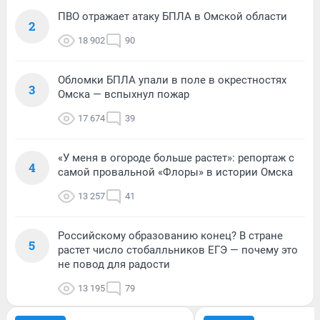
ПВО отражает атаку БПЛА в Омской области
2
18 902
90
Обломки БПЛА упали в поле в окрестностях
3
Омска — вспыхнул пожар
17 674
39
«У меня в огороде больше растет»: репортаж с
4
самой провальной «Флоры» в истории Омска
13 257
41
Российскому образованию конец? В стране
5
растет число стобалльников ЕГЭ — почему это
не повод для радости
13 195
79