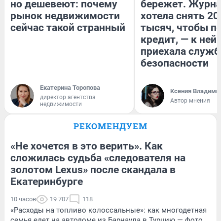
но дешевеют: почему
бережет. Журн
рынок недвижимости
хотела снять 20
сейчас такой странный
тысяч, чтобы п
кредит, — к ней
приехала служб
безопасности
Екатерина Торопова
Ксения Владими
директор агентства
Автор мнения
недвижимости
РЕКОМЕНДУЕМ
«Не хочется в это верить». Как
сложилась судьба «следователя на
золотом Lexus» после скандала в
Екатеринбурге
10 часов
19 707
118
«Расходы на топливо колоссальные»: как многодетная
семья едет на автодоме из Барнаула в Турцию — фото