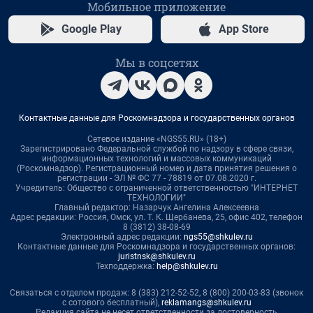
Мобильное приложение
Google Play
App Store
Мы в соцсетях
Контактные данные для Роскомнадзора и государственных органов
Сетевое издание «NGS55.RU» (18+)
Зарегистрировано Федеральной службой по надзору в сфере связи,
информационных технологий и массовых коммуникаций
(Роскомнадзор). Регистрационный номер и дата принятия решения о
регистрации - ЭЛ № ФС 77 - 78819 от 07.08.2020 г.
Учредитель: Общество с ограниченной ответственностью "ИНТЕРНЕТ
ТЕХНОЛОГИИ"
Главный редактор: Назарчук Ангелина Алексеевна
Адрес редакции: Россия, Омск, ул. Т. К. Щербанева, 25, офис 402, телефон
8 (3812) 38-08-69
Электронный адрес редакции:
ngs55@shkulev.ru
Контактные данные для Роскомнадзора и государственных органов:
juristnsk@shkulev.ru
Техподдержка:
help@shkulev.ru
Связаться с отделом продаж: 8 (383) 212-52-52, 8 (800) 200-03-83 (звонок
с сотового бесплатный),
reklamangs@shkulev.ru
Редакция сайта не несет ответственности за достоверность