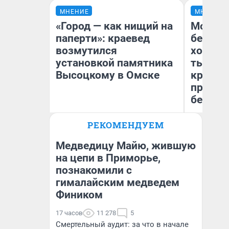
МНЕНИЕ
МНЕНИЕ
«Город — как нищий на
Мой ба
паперти»: краевед
береже
возмутился
хотела 
установкой памятника
тысяч,
Высоцкому в Омске
кредит,
приеха
безопа
РЕКОМЕНДУЕМ
Игорь Коновалов
Кс
Историк
Ав
Медведицу Майю, жившую
на цепи в Приморье,
познакомили с
гималайским медведем
Фиником
17 часов
11 278
5
Смертельный аудит: за что в начале