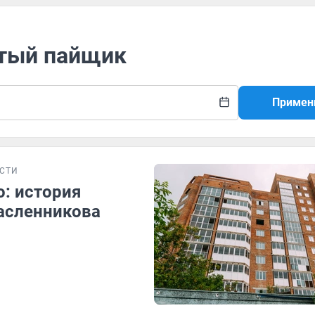
утый пайщик
Примен
СТИ
о: история
асленникова