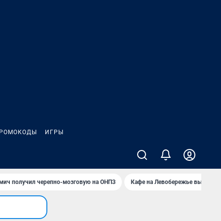
РОМОКОДЫ
ИГРЫ
мич получил черепно-мозговую на ОНПЗ
Кафе на Левобережье выгорело