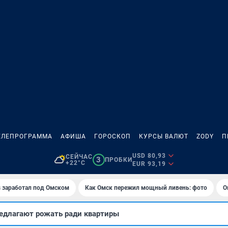
ЕЛЕПРОГРАММА
АФИША
ГОРОСКОП
КУРСЫ ВАЛЮТ
ZODY
П
USD 80,93
СЕЙЧАС
3
ПРОБКИ
+22°C
EUR 93,19
es заработал под Омском
Как Омск пережил мощный ливень: фото
О
едлагают рожать ради квартиры