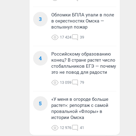
Обломки БПЛА упали в поле
3
в окрестностях Омска —
вспыхнул пожар
17 424
39
Российскому образованию
4
конец? В стране растет число
стобалльников ЕГЭ — почему
это не повод для радости
13 059
79
«У меня в огороде больше
5
растет»: репортаж с самой
провальной «Флоры» в
истории Омска
12 976
41