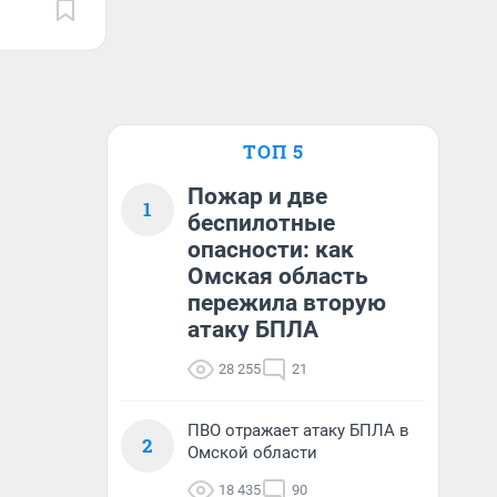
ТОП 5
Пожар и две
1
беспилотные
опасности: как
Омская область
пережила вторую
атаку БПЛА
28 255
21
ПВО отражает атаку БПЛА в
2
Омской области
18 435
90