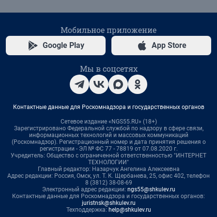
Мобильное приложение
Google Play
App Store
Мы в соцсетях
Контактные данные для Роскомнадзора и государственных органов
Сетевое издание «NGS55.RU» (18+)
Зарегистрировано Федеральной службой по надзору в сфере связи,
информационных технологий и массовых коммуникаций
(Роскомнадзор). Регистрационный номер и дата принятия решения о
регистрации - ЭЛ № ФС 77 - 78819 от 07.08.2020 г.
Учредитель: Общество с ограниченной ответственностью "ИНТЕРНЕТ
ТЕХНОЛОГИИ"
Главный редактор: Назарчук Ангелина Алексеевна
Адрес редакции: Россия, Омск, ул. Т. К. Щербанева, 25, офис 402, телефон
8 (3812) 38-08-69
Электронный адрес редакции:
ngs55@shkulev.ru
Контактные данные для Роскомнадзора и государственных органов:
juristnsk@shkulev.ru
Техподдержка:
help@shkulev.ru