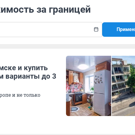
имость за границей
Примен
мске и купить
м варианты до 3
опе и не только