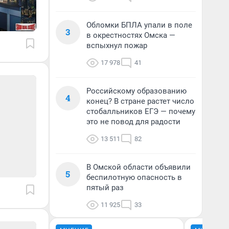
Обломки БПЛА упали в поле
3
в окрестностях Омска —
вспыхнул пожар
17 978
41
Российскому образованию
4
конец? В стране растет число
стобалльников ЕГЭ — почему
это не повод для радости
13 511
82
В Омской области объявили
5
беспилотную опасность в
пятый раз
11 925
33