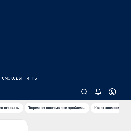
РОМОКОДЫ
ИГРЫ
го огонька»
Тюремная система и ее проблемы
Какие знаменитости 