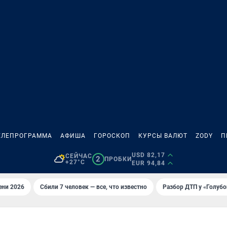
ЕЛЕПРОГРАММА
АФИША
ГОРОСКОП
КУРСЫ ВАЛЮТ
ZODY
П
USD 82,17
СЕЙЧАС
2
ПРОБКИ
+27°C
EUR 94,84
ени 2026
Сбили 7 человек — все, что известно
Разбор ДТП у «Голубо