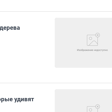
 дерева
орые удивят