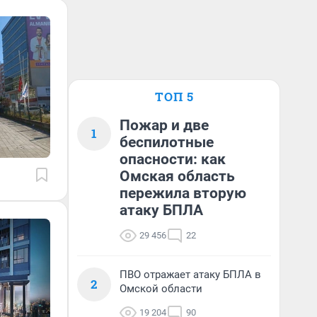
ТОП 5
Пожар и две
1
беспилотные
опасности: как
Омская область
пережила вторую
атаку БПЛА
29 456
22
ПВО отражает атаку БПЛА в
2
Омской области
19 204
90