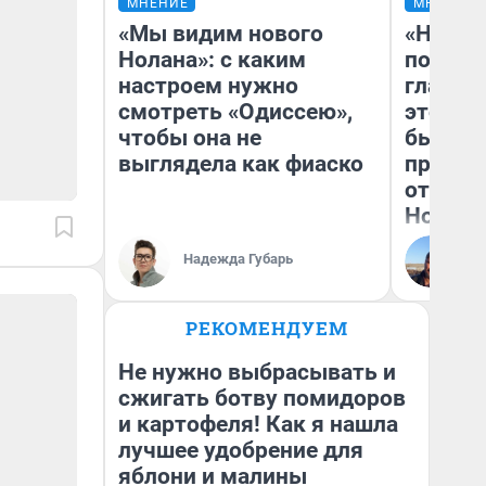
МНЕНИЕ
МНЕНИЕ
«Мы видим нового
«Никог
Нолана»: с каким
победи
настроем нужно
главны
смотреть «Одиссею»,
этого г
чтобы она не
бьет р
выглядела как фиаско
прокат
отзыв 
Нолана
Ст
Надежда Губарь
Эк
РЕКОМЕНДУЕМ
Не нужно выбрасывать и
сжигать ботву помидоров
и картофеля! Как я нашла
лучшее удобрение для
яблони и малины