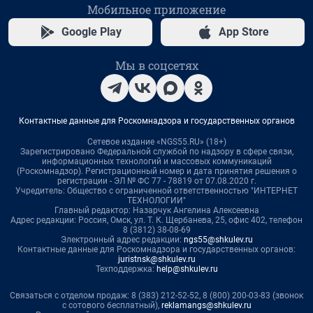
Мобильное приложение
Google Play
App Store
Мы в соцсетях
Контактные данные для Роскомнадзора и государственных органов
Сетевое издание «NGS55.RU» (18+)
Зарегистрировано Федеральной службой по надзору в сфере связи,
информационных технологий и массовых коммуникаций
(Роскомнадзор). Регистрационный номер и дата принятия решения о
регистрации - ЭЛ № ФС 77 - 78819 от 07.08.2020 г.
Учредитель: Общество с ограниченной ответственностью "ИНТЕРНЕТ
ТЕХНОЛОГИИ"
Главный редактор: Назарчук Ангелина Алексеевна
Адрес редакции: Россия, Омск, ул. Т. К. Щербанева, 25, офис 402, телефон
8 (3812) 38-08-69
Электронный адрес редакции:
ngs55@shkulev.ru
Контактные данные для Роскомнадзора и государственных органов:
juristnsk@shkulev.ru
Техподдержка:
help@shkulev.ru
Связаться с отделом продаж: 8 (383) 212-52-52, 8 (800) 200-03-83 (звонок
с сотового бесплатный),
reklamangs@shkulev.ru