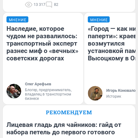
13 317
82
МНЕНИЕ
МНЕНИЕ
Наследие, которое
«Город — как н
чудом не развалилось:
паперти»: краев
транспортный эксперт
возмутился
разнес миф о «вечных»
установкой пам
советских дорогах
Высоцкому в О
Олег Арефьев
Блогер, предприниматель,
Игорь Коновалов
владелец в транспортном
Историк
бизнесе
РЕКОМЕНДУЕМ
Лицевая гладь для чайников: гайд от
набора петель до первого готового