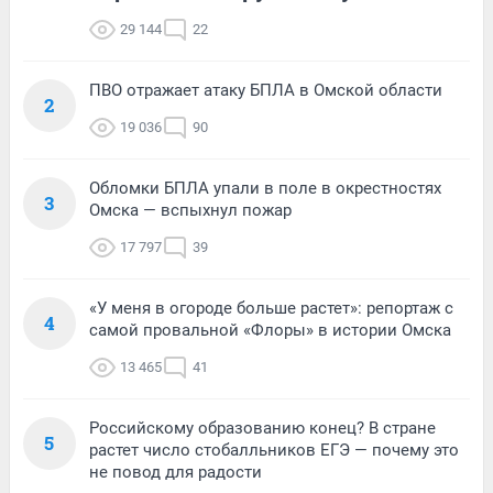
29 144
22
ПВО отражает атаку БПЛА в Омской области
2
19 036
90
Обломки БПЛА упали в поле в окрестностях
3
Омска — вспыхнул пожар
17 797
39
«У меня в огороде больше растет»: репортаж с
4
самой провальной «Флоры» в истории Омска
13 465
41
Российскому образованию конец? В стране
5
растет число стобалльников ЕГЭ — почему это
не повод для радости