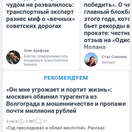
чудом не развалилось:
победить». О ч
транспортный эксперт
главный блокба
разнес миф о «вечных»
этого года, кот
советских дорогах
бьет рекорды в
прокате: честн
отзыв на «Одис
Нолана
Олег Арефьев
Блогер, предприниматель,
Стас Соколов
владелец в транспортном
Эксперт
бизнесе
РЕКОМЕНДУЕМ
«Он мне угрожает и портит жизнь»:
москвич обвинил турагента из
Волгограда в мошенничестве и пропаже
почти миллиона рублей
3 часа
2 987
17
«Год преследовал и облил кислотой». Рассказ