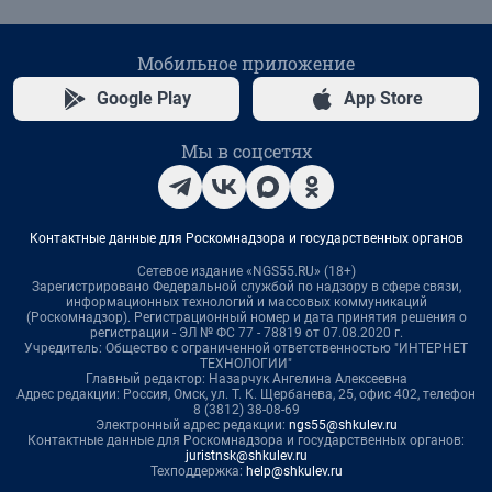
Мобильное приложение
Google Play
App Store
Мы в соцсетях
Контактные данные для Роскомнадзора и государственных органов
Сетевое издание «NGS55.RU» (18+)
Зарегистрировано Федеральной службой по надзору в сфере связи,
информационных технологий и массовых коммуникаций
(Роскомнадзор). Регистрационный номер и дата принятия решения о
регистрации - ЭЛ № ФС 77 - 78819 от 07.08.2020 г.
Учредитель: Общество с ограниченной ответственностью "ИНТЕРНЕТ
ТЕХНОЛОГИИ"
Главный редактор: Назарчук Ангелина Алексеевна
Адрес редакции: Россия, Омск, ул. Т. К. Щербанева, 25, офис 402, телефон
8 (3812) 38-08-69
Электронный адрес редакции:
ngs55@shkulev.ru
Контактные данные для Роскомнадзора и государственных органов:
juristnsk@shkulev.ru
Техподдержка:
help@shkulev.ru