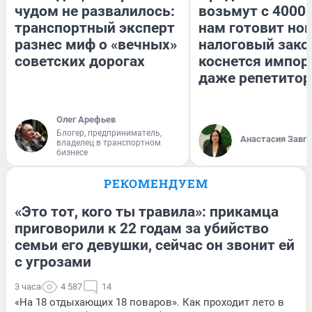
чудом не развалилось:
возьмут с 4000.
транспортный эксперт
нам готовит но
разнес миф о «вечных»
налоговый зако
советских дорогах
коснется импор
даже репетитор
Олег Арефьев
Блогер, предприниматель,
Анастасия Завг
владелец в транспортном
бизнесе
РЕКОМЕНДУЕМ
«Это тот, кого ты травила»: прикамца
приговорили к 22 годам за убийство
семьи его девушки, сейчас он звонит ей
с угрозами
3 часа
4 587
14
«На 18 отдыхающих 18 поваров». Как проходит лето в