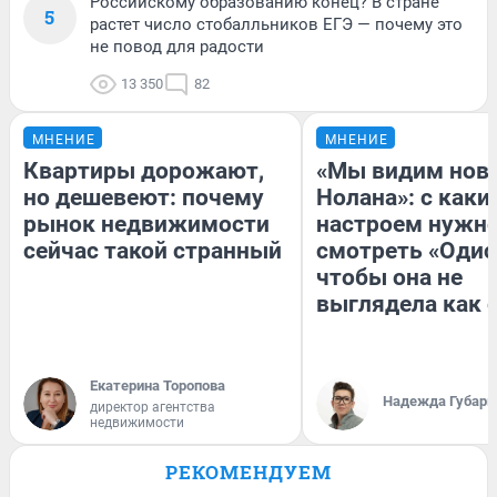
Российскому образованию конец? В стране
5
растет число стобалльников ЕГЭ — почему это
не повод для радости
13 350
82
МНЕНИЕ
МНЕНИЕ
Квартиры дорожают,
«Мы видим нов
но дешевеют: почему
Нолана»: с каки
рынок недвижимости
настроем нужн
сейчас такой странный
смотреть «Одис
чтобы она не
выглядела как 
Екатерина Торопова
Надежда Губарь
директор агентства
недвижимости
РЕКОМЕНДУЕМ