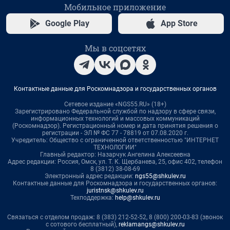
Мобильное приложение
Google Play
App Store
Мы в соцсетях
Контактные данные для Роскомнадзора и государственных органов
Сетевое издание «NGS55.RU» (18+)
Зарегистрировано Федеральной службой по надзору в сфере связи,
информационных технологий и массовых коммуникаций
(Роскомнадзор). Регистрационный номер и дата принятия решения о
регистрации - ЭЛ № ФС 77 - 78819 от 07.08.2020 г.
Учредитель: Общество с ограниченной ответственностью "ИНТЕРНЕТ
ТЕХНОЛОГИИ"
Главный редактор: Назарчук Ангелина Алексеевна
Адрес редакции: Россия, Омск, ул. Т. К. Щербанева, 25, офис 402, телефон
8 (3812) 38-08-69
Электронный адрес редакции:
ngs55@shkulev.ru
Контактные данные для Роскомнадзора и государственных органов:
juristnsk@shkulev.ru
Техподдержка:
help@shkulev.ru
Связаться с отделом продаж: 8 (383) 212-52-52, 8 (800) 200-03-83 (звонок
с сотового бесплатный),
reklamangs@shkulev.ru