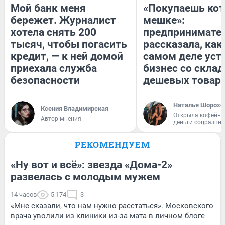
Мой банк меня
«Покупаешь кот
бережет. Журналист
мешке»:
хотела снять 200
предпринимате
тысяч, чтобы погасить
рассказала, как
кредит, — к ней домой
самом деле уст
приехала служба
бизнес со скла
безопасности
дешевых товар
Наталья Шорохо
Ксения Владимирская
Открыла кофейну
Автор мнения
деньги соцразви
РЕКОМЕНДУЕМ
«Ну вот и всё»: звезда «Дома-2»
развелась с молодым мужем
14 часов
5 174
3
«Мне сказали, что нам нужно расстаться». Московского
врача уволили из клиники из-за мата в личном блоге