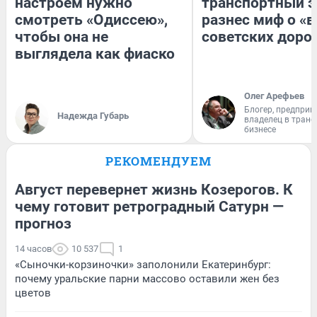
настроем нужно
транспортный э
смотреть «Одиссею»,
разнес миф о «
чтобы она не
советских доро
выглядела как фиаско
Олег Арефьев
Блогер, предприн
Надежда Губарь
владелец в тран
бизнесе
РЕКОМЕНДУЕМ
Август перевернет жизнь Козерогов. К
чему готовит ретроградный Сатурн —
прогноз
14 часов
10 537
1
«Сыночки-корзиночки» заполонили Екатеринбург:
почему уральские парни массово оставили жен без
цветов