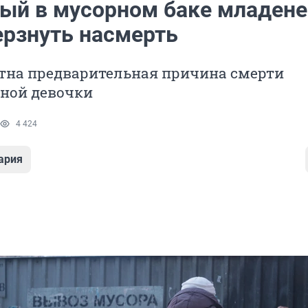
ый в мусорном баке младен
ерзнуть насмерть
стна предварительная причина смерти
ной девочки
4 424
ария