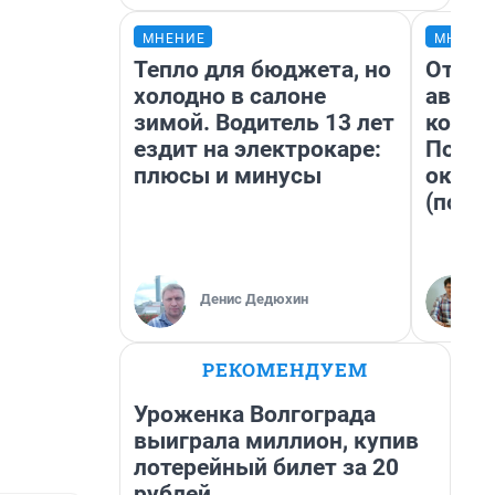
МНЕНИЕ
МНЕНИ
Тепло для бюджета, но
От су
холодно в салоне
автоб
зимой. Водитель 13 лет
конди
ездит на электрокаре:
Почем
плюсы и минусы
оказа
(почти
Денис Дедюхин
РЕКОМЕНДУЕМ
Уроженка Волгограда
выиграла миллион, купив
лотерейный билет за 20
рублей