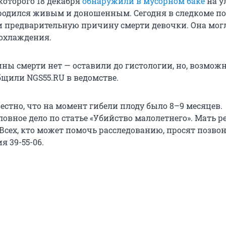
которого 18 декабря
обнаружили в мусорном баке
на у
родился живым и доношенным. Сегодня в следкоме п
и предварительную причину смерти девочки. Она мог
еохлаждения.
ны смерти нет — оставили до гистологии, но, возможн
бщили NGS55.RU в ведомстве.
естно, что на момент гибели плоду было 8–9 месяцев.
овное дело по статье «Убийство малолетнего». Мать р
 Всех, кто может помочь расследованию, просят позво
я 39-55-06.