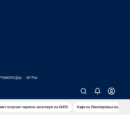
РОМОКОДЫ
ИГРЫ
мич получил черепно-мозговую на ОНПЗ
Кафе на Левобережье выгорело