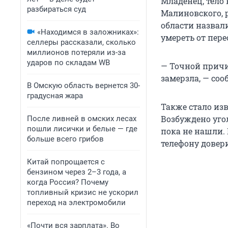
Младенец, тело 
разбираться суд
Малиновского, 
области назвал
«Находимся в заложниках»:
умереть от пер
селлеры рассказали, сколько
миллионов потеряли из-за
ударов по складам WB
— Точной причи
замерзла, — соо
В Омскую область вернется 30-
градусная жара
Также стало изв
Возбуждено угол
После ливней в омских лесах
пошли лисички и белые — где
пока не нашли.
больше всего грибов
телефону довери
Китай попрощается с
бензином через 2–3 года, а
когда Россия? Почему
топливный кризис не ускорил
переход на электромобили
«Почти вся зарплата». Во