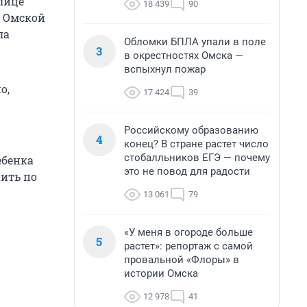
лице
18 439
90
о Омской
ла
Обломки БПЛА упали в поле
3
в окрестностях Омска —
вспыхнул пожар
о,
17 424
39
Российскому образованию
4
конец? В стране растет число
стобалльников ЕГЭ — почему
ебенка
это не повод для радости
нить по
13 061
79
«У меня в огороде больше
5
растет»: репортаж с самой
провальной «Флоры» в
истории Омска
12 978
41