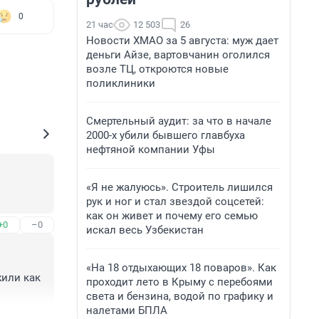
0
21 час
12 503
26
Новости ХМАО за 5 августа: муж дает
деньги Айзе, вартовчанин оголился
возле ТЦ, откроются новые
поликлиники
Смертельный аудит: за что в начале
2000-х убили бывшего главбуха
нефтяной компании Уфы
«Я не жалуюсь». Строитель лишился
рук и ног и стал звездой соцсетей:
как он живет и почему его семью
+0
–0
искал весь Узбекистан
«На 18 отдыхающих 18 поваров». Как
или как 
проходит лето в Крыму с перебоями
света и бензина, водой по графику и
налетами БПЛА
+0
–0