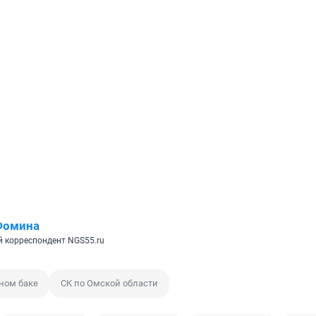
Фомина
 корреспондент NGS55.ru
ном баке
СК по Омской области