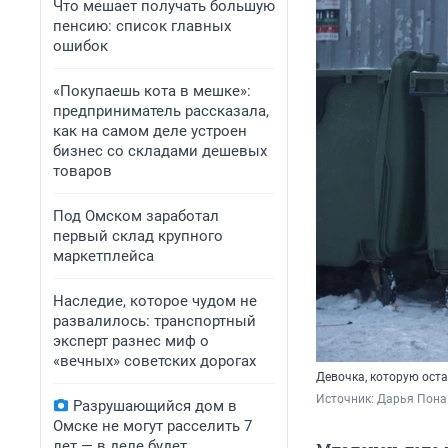
Что мешает получать большую
пенсию: список главных
ошибок
«Покупаешь кота в мешке»:
предприниматель рассказала,
как на самом деле устроен
бизнес со складами дешевых
товаров
Под Омском заработал
первый склад крупного
маркетплейса
Наследие, которое чудом не
развалилось: транспортный
эксперт разнес миф о
«вечных» советских дорогах
Девочка, которую оста
Источник: 
Дарья Пона 
Разрушающийся дом в
Омске не могут расселить 7
лет — в деле будет