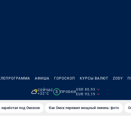
ЕЛЕПРОГРАММА
АФИША
ГОРОСКОП
КУРСЫ ВАЛЮТ
ZODY
П
USD 80,93
СЕЙЧАС
3
ПРОБКИ
+22°C
EUR 93,19
es заработал под Омском
Как Омск пережил мощный ливень: фото
О