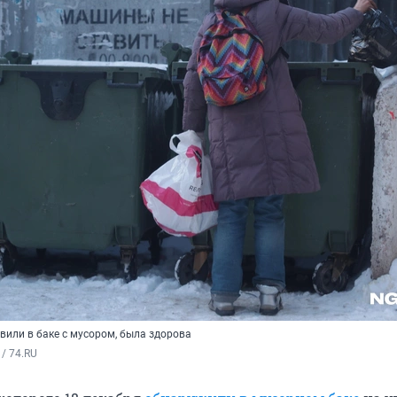
вили в баке с мусором, была здорова
/ 74.RU