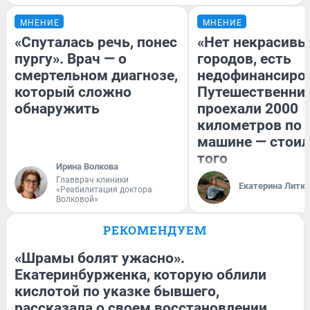
МНЕНИЕ
МНЕНИЕ
«Спуталась речь, понес
«Нет некрасивы
пургу». Врач — о
городов, есть
смертельном диагнозе,
недофинансиро
который сложно
Путешественни
обнаружить
проехали 2000
километров по 
машине — стоил
того
Ирина Волкова
Главврач клиники
Екатерина Литк
«Реабилитация доктора
Волковой»
РЕКОМЕНДУЕМ
«Шрамы болят ужасно».
Екатеринбурженка, которую облили
кислотой по указке бывшего,
рассказала о своем восстановлении