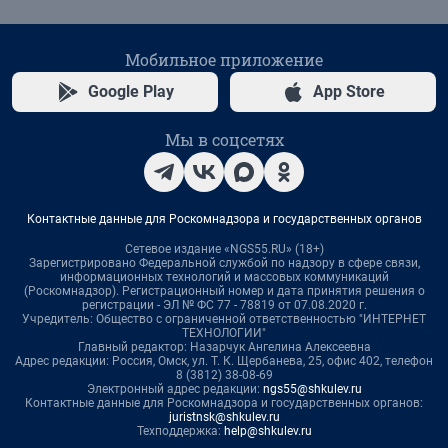
Мобильное приложение
Google Play
App Store
Мы в соцсетях
Контактные данные для Роскомнадзора и государственных органов
Сетевое издание «NGS55.RU» (18+)
Зарегистрировано Федеральной службой по надзору в сфере связи,
информационных технологий и массовых коммуникаций
(Роскомнадзор). Регистрационный номер и дата принятия решения о
регистрации - ЭЛ № ФС 77 - 78819 от 07.08.2020 г.
Учредитель: Общество с ограниченной ответственностью "ИНТЕРНЕТ
ТЕХНОЛОГИИ"
Главный редактор: Назарчук Ангелина Алексеевна
Адрес редакции: Россия, Омск, ул. Т. К. Щербанева, 25, офис 402, телефон
8 (3812) 38-08-69
Электронный адрес редакции:
ngs55@shkulev.ru
Контактные данные для Роскомнадзора и государственных органов:
juristnsk@shkulev.ru
Техподдержка:
help@shkulev.ru