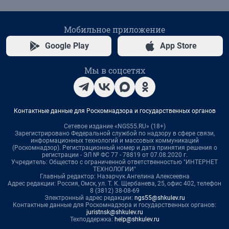
Мобильное приложение
Google Play
App Store
Мы в соцсетях
Контактные данные для Роскомнадзора и государственных органов
Сетевое издание «NGS55.RU» (18+)
Зарегистрировано Федеральной службой по надзору в сфере связи,
информационных технологий и массовых коммуникаций
(Роскомнадзор). Регистрационный номер и дата принятия решения о
регистрации - ЭЛ № ФС 77 - 78819 от 07.08.2020 г.
Учредитель: Общество с ограниченной ответственностью "ИНТЕРНЕТ
ТЕХНОЛОГИИ"
Главный редактор: Назарчук Ангелина Алексеевна
Адрес редакции: Россия, Омск, ул. Т. К. Щербанева, 25, офис 402, телефон
8 (3812) 38-08-69
Электронный адрес редакции:
ngs55@shkulev.ru
Контактные данные для Роскомнадзора и государственных органов:
juristnsk@shkulev.ru
Техподдержка:
help@shkulev.ru