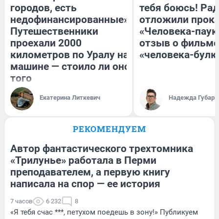
городов, есть
тебя боюсь! Рад
недофинансированные».
отложили прок
Путешественники
«Человека-паук
проехали 2000
отзыв о фильме
километров по Уралу на
«человека-булк
машине — стоило ли оно
того
Екатерина Литкевич
Надежда Губарь
РЕКОМЕНДУЕМ
Автор фантастического трехтомника
«Трилунье» работала в Перми
преподавателем, а первую книгу
написала на спор — ее история
7 часов
6 232
8
«Я тебя счас ***, петухом поедешь в зону!» Публикуем