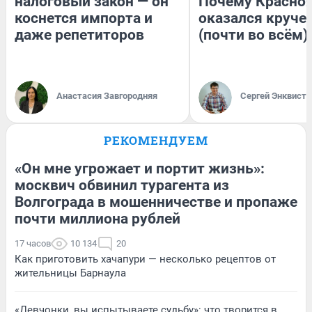
налоговый закон — он
Почему Красно
коснется импорта и
оказался круче
даже репетиторов
(почти во всём)
Анастасия Завгородняя
Сергей Энквист
РЕКОМЕНДУЕМ
«Он мне угрожает и портит жизнь»:
москвич обвинил турагента из
Волгограда в мошенничестве и пропаже
почти миллиона рублей
17 часов
10 134
20
Как приготовить хачапури — несколько рецептов от
жительницы Барнаула
«Девчонки, вы испытываете судьбу»: что творится в