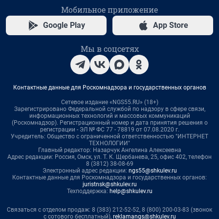
Мобильное приложение
Google Play
App Store
Мы в соцсетях
Контактные данные для Роскомнадзора и государственных органов
Сетевое издание «NGS55.RU» (18+)
Зарегистрировано Федеральной службой по надзору в сфере связи,
информационных технологий и массовых коммуникаций
(Роскомнадзор). Регистрационный номер и дата принятия решения о
регистрации - ЭЛ № ФС 77 - 78819 от 07.08.2020 г.
Учредитель: Общество с ограниченной ответственностью "ИНТЕРНЕТ
ТЕХНОЛОГИИ"
Главный редактор: Назарчук Ангелина Алексеевна
Адрес редакции: Россия, Омск, ул. Т. К. Щербанева, 25, офис 402, телефон
8 (3812) 38-08-69
Электронный адрес редакции:
ngs55@shkulev.ru
Контактные данные для Роскомнадзора и государственных органов:
juristnsk@shkulev.ru
Техподдержка:
help@shkulev.ru
Связаться с отделом продаж: 8 (383) 212-52-52, 8 (800) 200-03-83 (звонок
с сотового бесплатный),
reklamangs@shkulev.ru