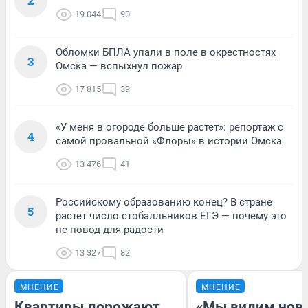
2
19 044
90
Обломки БПЛА упали в поле в окрестностях
3
Омска — вспыхнул пожар
17 815
39
«У меня в огороде больше растет»: репортаж с
4
самой провальной «Флоры» в истории Омска
13 476
41
Российскому образованию конец? В стране
5
растет число стобалльников ЕГЭ — почему это
не повод для радости
13 327
82
МНЕНИЕ
МНЕНИЕ
Квартиры дорожают,
«Мы видим нов