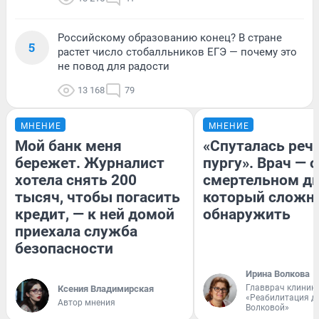
Российскому образованию конец? В стране
5
растет число стобалльников ЕГЭ — почему это
не повод для радости
13 168
79
МНЕНИЕ
МНЕНИЕ
Мой банк меня
«Спуталась речь
бережет. Журналист
пургу». Врач — о
хотела снять 200
смертельном ди
тысяч, чтобы погасить
который сложн
кредит, — к ней домой
обнаружить
приехала служба
безопасности
Ирина Волкова
Главврач клиник
Ксения Владимирская
«Реабилитация д
Автор мнения
Волковой»