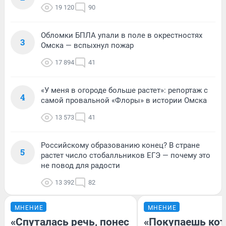
19 120
90
Обломки БПЛА упали в поле в окрестностях
3
Омска — вспыхнул пожар
17 894
41
«У меня в огороде больше растет»: репортаж с
4
самой провальной «Флоры» в истории Омска
13 573
41
Российскому образованию конец? В стране
5
растет число стобалльников ЕГЭ — почему это
не повод для радости
13 392
82
МНЕНИЕ
МНЕНИЕ
«Спуталась речь, понес
«Покупаешь кот