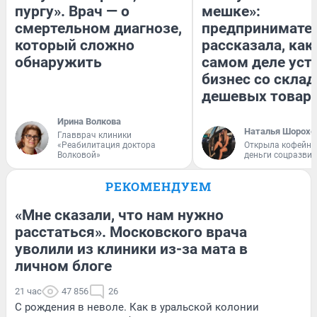
пургу». Врач — о
мешке»:
смертельном диагнозе,
предпринимате
который сложно
рассказала, как
обнаружить
самом деле уст
бизнес со скла
дешевых товар
Ирина Волкова
Наталья Шорохо
Главврач клиники
«Реабилитация доктора
Открыла кофейну
Волковой»
деньги соцразви
РЕКОМЕНДУЕМ
«Мне сказали, что нам нужно
расстаться». Московского врача
уволили из клиники из-за мата в
личном блоге
21 час
47 856
26
С рождения в неволе. Как в уральской колонии