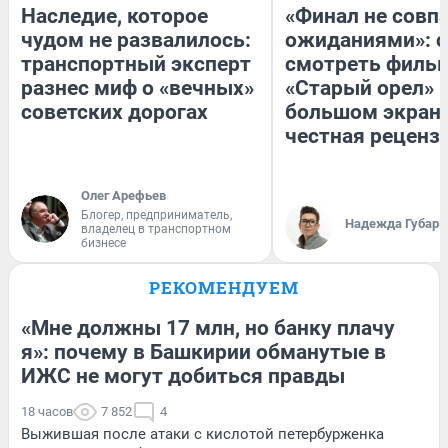
Наследие, которое
«Финал не совпа
чудом не развалилось:
ожиданиями»: с
транспортный эксперт
смотреть филь
разнес миф о «вечных»
«Старый орел» 
советских дорогах
большом экран
честная реценз
Олег Арефьев
Блогер, предприниматель,
Надежда Губарь
владелец в транспортном
бизнесе
РЕКОМЕНДУЕМ
«Мне должны 17 млн, но банку плачу
я»: почему в Башкирии обманутые в
ИЖС не могут добиться правды
18 часов
7 852
4
Выжившая после атаки с кислотой петербурженка