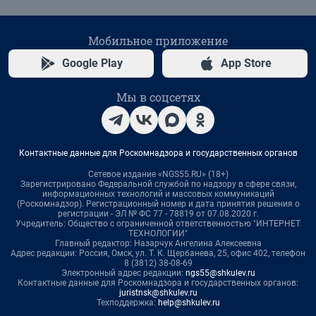
Мобильное приложение
Google Play
App Store
Мы в соцсетях
Контактные данные для Роскомнадзора и государственных органов
Сетевое издание «NGS55.RU» (18+)
Зарегистрировано Федеральной службой по надзору в сфере связи,
информационных технологий и массовых коммуникаций
(Роскомнадзор). Регистрационный номер и дата принятия решения о
регистрации - ЭЛ № ФС 77 - 78819 от 07.08.2020 г.
Учредитель: Общество с ограниченной ответственностью "ИНТЕРНЕТ
ТЕХНОЛОГИИ"
Главный редактор: Назарчук Ангелина Алексеевна
Адрес редакции: Россия, Омск, ул. Т. К. Щербанева, 25, офис 402, телефон
8 (3812) 38-08-69
Электронный адрес редакции:
ngs55@shkulev.ru
Контактные данные для Роскомнадзора и государственных органов:
juristnsk@shkulev.ru
Техподдержка:
help@shkulev.ru