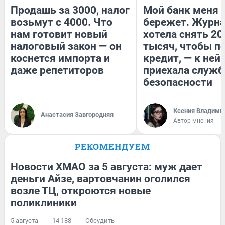
Продашь за 3000, налог
Мой банк меня
возьмут с 4000. Что
бережет. Журн
нам готовит новый
хотела снять 20
налоговый закон — он
тысяч, чтобы п
коснется импорта и
кредит, — к ней
даже репетиторов
приехала служб
безопасности
Ксения Владими
Анастасия Завгородняя
Автор мнения
РЕКОМЕНДУЕМ
Новости ХМАО за 5 августа: муж дает
деньги Айзе, вартовчанин оголился
возле ТЦ, откроются новые
поликлиники
5 августа
14 188
Обсудить