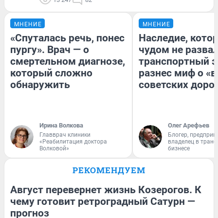
МНЕНИЕ
МНЕНИЕ
«Спуталась речь, понес
Наследие, кото
пургу». Врач — о
чудом не разва
смертельном диагнозе,
транспортный э
который сложно
разнес миф о «
обнаружить
советских доро
Ирина Волкова
Олег Арефьев
Главврач клиники
Блогер, предприн
«Реабилитация доктора
владелец в тран
Волковой»
бизнесе
РЕКОМЕНДУЕМ
Август перевернет жизнь Козерогов. К
чему готовит ретроградный Сатурн —
прогноз