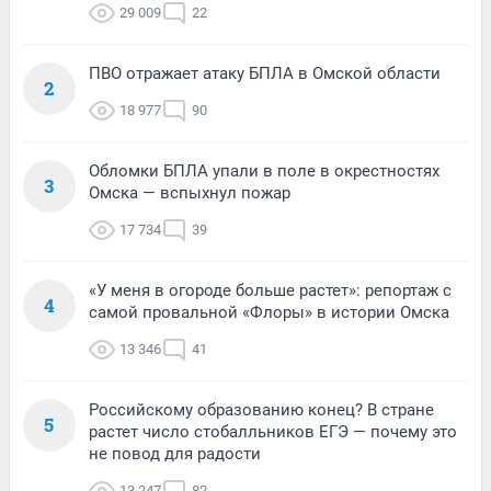
29 009
22
ПВО отражает атаку БПЛА в Омской области
2
18 977
90
Обломки БПЛА упали в поле в окрестностях
3
Омска — вспыхнул пожар
17 734
39
«У меня в огороде больше растет»: репортаж с
4
самой провальной «Флоры» в истории Омска
13 346
41
Российскому образованию конец? В стране
5
растет число стобалльников ЕГЭ — почему это
не повод для радости
13 247
82