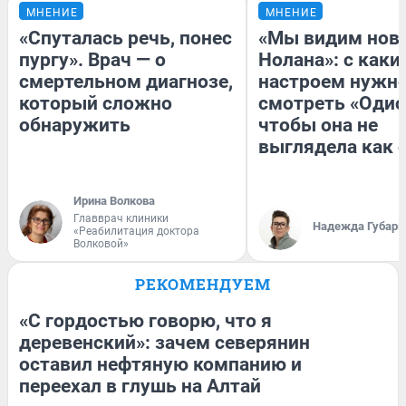
МНЕНИЕ
МНЕНИЕ
«Спуталась речь, понес
«Мы видим нов
пургу». Врач — о
Нолана»: с каки
смертельном диагнозе,
настроем нужн
который сложно
смотреть «Одис
обнаружить
чтобы она не
выглядела как 
Ирина Волкова
Главврач клиники
Надежда Губарь
«Реабилитация доктора
Волковой»
РЕКОМЕНДУЕМ
«С гордостью говорю, что я
деревенский»: зачем северянин
оставил нефтяную компанию и
переехал в глушь на Алтай