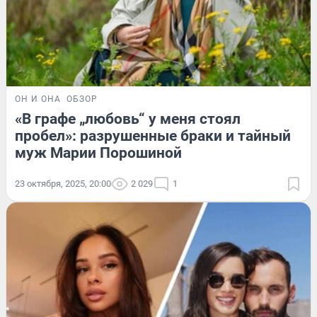
ОН И ОНА
ОБЗОР
«В графе „любовь“ у меня стоял
пробел»: разрушенные браки и тайный
муж Марии Порошиной
23 октября, 2025, 20:00
2 029
1