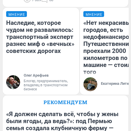
МНЕНИЕ
МНЕНИЕ
Наследие, которое
«Нет некрасивы
чудом не развалилось:
городов, есть
транспортный эксперт
недофинансиро
разнес миф о «вечных»
Путешественни
советских дорогах
проехали 2000
километров по 
машине — стоил
того
Олег Арефьев
Блогер, предприниматель,
Екатерина Литк
владелец в транспортном
бизнесе
РЕКОМЕНДУЕМ
«Я должен сделать всё, чтобы у жены
были ягоды, да ведь?»: под Пермью
семья создала клубничную ферму —