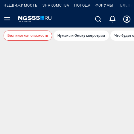
НЕДВИЖИМОСТЬ
ЗНАКОМСТВА
ПОГОДА
ФОРУМЫ
ТЕЛЕПР
Беспилотная опасность
Нужен ли Омску метротрам
Что будет 