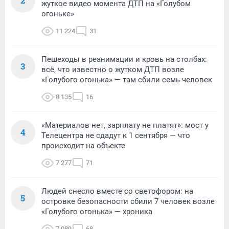
2
жуткое видео момента ДТП на «Голубом
огоньке»
11 224
31
Пешеходы в реанимации и кровь на столбах:
3
всё, что известно о жутком ДТП возле
«Голубого огонька» — там сбили семь человек
8 135
16
«Материалов нет, зарплату не платят»: мост у
4
Телецентра не сдадут к 1 сентября — что
происходит на объекте
7 277
71
Людей снесло вместе со светофором: на
5
островке безопасности сбили 7 человек возле
«Голубого огонька» — хроника
7 089
68