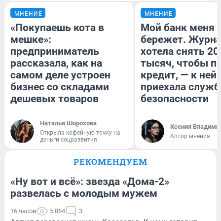
МНЕНИЕ
МНЕНИЕ
«Покупаешь кота в
Мой банк меня
мешке»:
бережет. Журн
предприниматель
хотела снять 20
рассказала, как на
тысяч, чтобы п
самом деле устроен
кредит, — к ней
бизнес со складами
приехала служб
дешевых товаров
безопасности
Наталья Шорохова
Ксения Владими
Открыла кофейную точку на
Автор мнения
деньги соцразвития
РЕКОМЕНДУЕМ
«Ну вот и всё»: звезда «Дома-2»
развелась с молодым мужем
16 часов
5 864
3