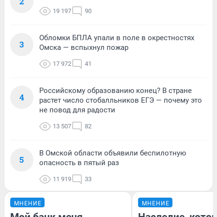
2
19 197
90
Обломки БПЛА упали в поле в окрестностях
3
Омска — вспыхнул пожар
17 972
41
Российскому образованию конец? В стране
4
растет число стобалльников ЕГЭ — почему это
не повод для радости
13 507
82
В Омской области объявили беспилотную
5
опасность в пятый раз
11 919
33
МНЕНИЕ
МНЕНИЕ
Мой банк меня
Наследие, кото