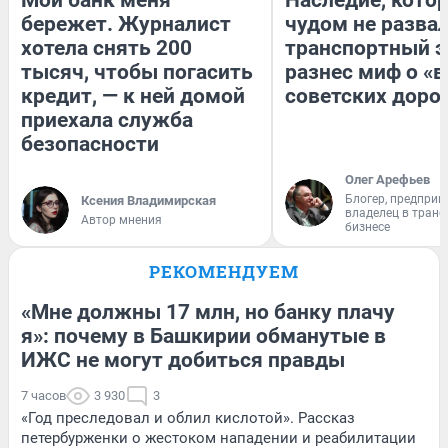
бережет. Журналист
чудом не разва
хотела снять 200
транспортный э
тысяч, чтобы погасить
разнес миф о «
кредит, — к ней домой
советских доро
приехала служба
безопасности
Олег Арефьев
Блогер, предприн
Ксения Владимирская
владелец в тран
Автор мнения
бизнесе
РЕКОМЕНДУЕМ
«Мне должны 17 млн, но банку плачу
я»: почему в Башкирии обманутые в
ИЖС не могут добиться правды
7 часов
3 930
3
«Год преследовал и облил кислотой». Рассказ
петербурженки о жестоком нападении и реабилитации