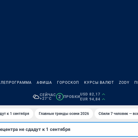
ЕЛЕПРОГРАММА
АФИША
ГОРОСКОП
КУРСЫ ВАЛЮТ
ZODY
П
USD 82,17
СЕЙЧАС
2
ПРОБКИ
+27°C
EUR 94,84
дут к 1 сентября
Главные тренды осени 2026
Сбили 7 человек — все
ецентра не сдадут к 1 сентября