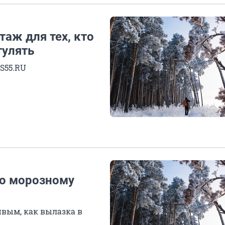
таж для тех, кто
гулять
S55.RU
по морозному
ивым, как вылазка в