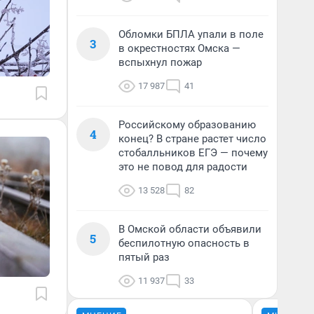
Обломки БПЛА упали в поле
3
в окрестностях Омска —
вспыхнул пожар
17 987
41
Российскому образованию
4
конец? В стране растет число
стобалльников ЕГЭ — почему
это не повод для радости
13 528
82
В Омской области объявили
5
беспилотную опасность в
пятый раз
11 937
33