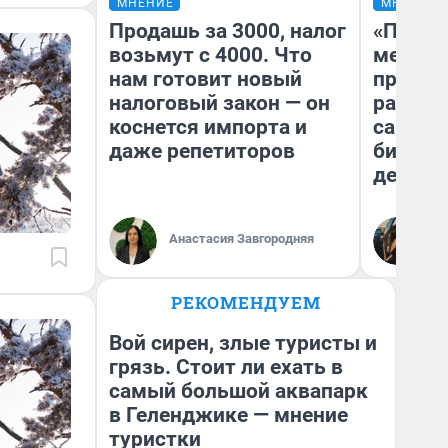
МНЕНИЕ
МНЕНИЕ
Продашь за 3000, налог
«Покуп
возьмут с 4000. Что
мешке»
нам готовит новый
предпр
налоговый закон — он
рассказ
коснется импорта и
самом 
даже репетиторов
бизнес
дешевы
На
Анастасия Завгородняя
От
де
РЕКОМЕНДУЕМ
Вой сирен, злые туристы и
грязь. Стоит ли ехать в
самый большой аквапарк
в Геленджике — мнение
туристки