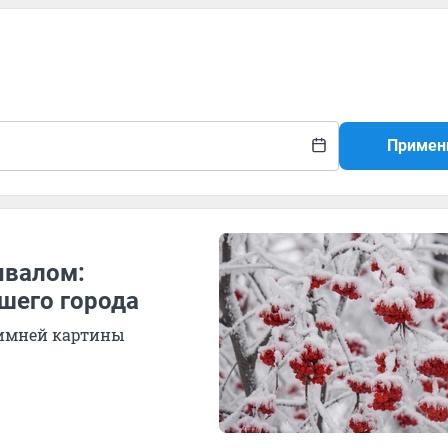
Примен
ывалом:
шего города
зимней картины