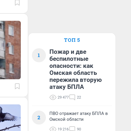
ТОП 5
Пожар и две
1
беспилотные
опасности: как
Омская область
пережила вторую
атаку БПЛА
29 477
22
ПВО отражает атаку БПЛА в
2
Омской области
19 216
90