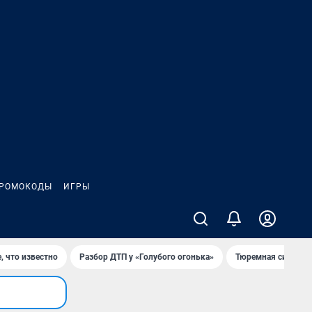
РОМОКОДЫ
ИГРЫ
, что известно
Разбор ДТП у «Голубого огонька»
Тюремная система