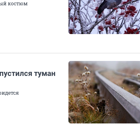
лый костюм
опустился туман
ридется