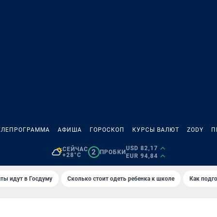
ЕЛЕПРОГРАММА
АФИША
ГОРОСКОП
КУРСЫ ВАЛЮТ
ZODY
П
USD 82,17
СЕЙЧАС
2
ПРОБКИ
+28°C
EUR 94,84
ты идут в Госдуму
Сколько стоит одеть ребенка к школе
Как подго