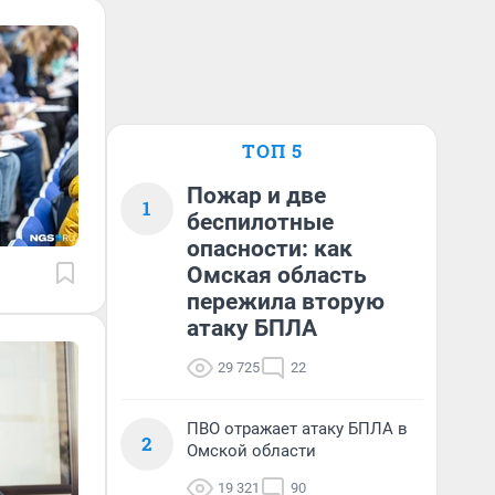
ТОП 5
Пожар и две
1
беспилотные
опасности: как
Омская область
пережила вторую
атаку БПЛА
29 725
22
ПВО отражает атаку БПЛА в
2
Омской области
19 321
90