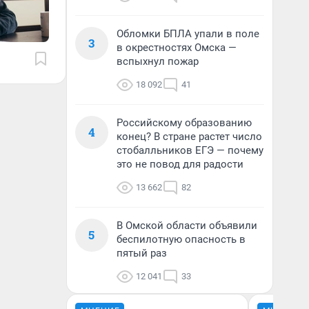
Обломки БПЛА упали в поле
3
в окрестностях Омска —
вспыхнул пожар
18 092
41
Российскому образованию
4
конец? В стране растет число
стобалльников ЕГЭ — почему
это не повод для радости
13 662
82
В Омской области объявили
5
беспилотную опасность в
пятый раз
12 041
33