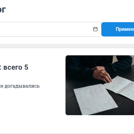
ог
Примен
 всего 5
 не догадывались