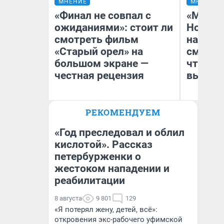
МНЕНИЕ
МНЕНИЕ
«Финал не совпал с
«Мы ви
ожиданиями»: стоит ли
Нолана
смотреть фильм
настро
«Старый орел» на
смотре
большом экране —
чтобы 
честная рецензия
выгляд
РЕКОМЕНДУЕМ
Надежда Губарь
На
«Год преследовал и облил
кислотой». Рассказ
петербурженки о
жестоком нападении и
реабилитации
8 августа
9 801
129
«Я потерял жену, детей, всё»:
откровения экс-рабочего уфимской