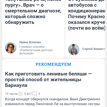
пургу». Врач — о
автобусов с
смертельном диагнозе,
кондиционерам
который сложно
Почему Красно
обнаружить
оказался круче
(почти во всём)
Ирина Волкова
Главврач клиники
Сергей Энквист
«Реабилитация доктора
Волковой»
РЕКОМЕНДУЕМ
Как приготовить ленивые беляши —
простой способ от жительницы
Барнаула
19 часов
9 407
4
Когда концерт обернулся скандалом. Ваня Дмитриенко
извинился перед Линочкой Ли за выступление сестры