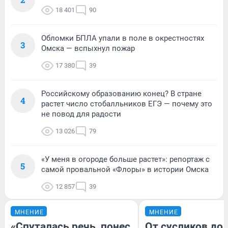
18 401
90
Обломки БПЛА упали в поле в окрестностях
3
Омска — вспыхнул пожар
17 380
39
Российскому образованию конец? В стране
4
растет число стобалльников ЕГЭ — почему это
не повод для радости
13 026
79
«У меня в огороде больше растет»: репортаж с
5
самой провальной «Флоры» в истории Омска
12 857
39
МНЕНИЕ
МНЕНИЕ
«Спуталась речь, понес
От сусликов до