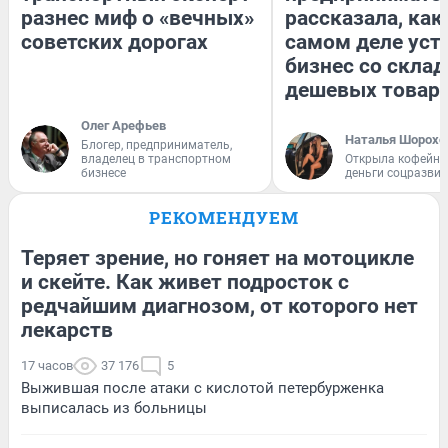
разнес миф о «вечных»
рассказала, как
советских дорогах
самом деле уст
бизнес со скла
дешевых товар
Олег Арефьев
Наталья Шорохо
Блогер, предприниматель,
владелец в транспортном
Открыла кофейну
бизнесе
деньги соцразви
РЕКОМЕНДУЕМ
Теряет зрение, но гоняет на мотоцикле
и скейте. Как живет подросток с
редчайшим диагнозом, от которого нет
лекарств
17 часов
37 176
5
Выжившая после атаки с кислотой петербурженка
выписалась из больницы