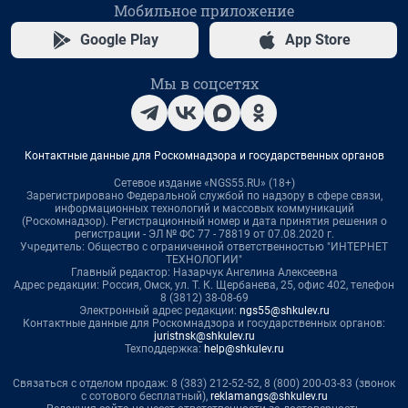
Мобильное приложение
Google Play
App Store
Мы в соцсетях
Контактные данные для Роскомнадзора и государственных органов
Сетевое издание «NGS55.RU» (18+)
Зарегистрировано Федеральной службой по надзору в сфере связи,
информационных технологий и массовых коммуникаций
(Роскомнадзор). Регистрационный номер и дата принятия решения о
регистрации - ЭЛ № ФС 77 - 78819 от 07.08.2020 г.
Учредитель: Общество с ограниченной ответственностью "ИНТЕРНЕТ
ТЕХНОЛОГИИ"
Главный редактор: Назарчук Ангелина Алексеевна
Адрес редакции: Россия, Омск, ул. Т. К. Щербанева, 25, офис 402, телефон
8 (3812) 38-08-69
Электронный адрес редакции:
ngs55@shkulev.ru
Контактные данные для Роскомнадзора и государственных органов:
juristnsk@shkulev.ru
Техподдержка:
help@shkulev.ru
Связаться с отделом продаж: 8 (383) 212-52-52, 8 (800) 200-03-83 (звонок
с сотового бесплатный),
reklamangs@shkulev.ru