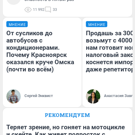
11 992
33
МНЕНИЕ
МНЕНИЕ
От сусликов до
Продашь за 3000
автобусов с
возьмут с 4000.
кондиционерами.
нам готовит но
Почему Красноярск
налоговый зако
оказался круче Омска
коснется импор
(почти во всём)
даже репетитор
Сергей Энквист
Анастасия Завг
РЕКОМЕНДУЕМ
Теряет зрение, но гоняет на мотоцикле
и скейте. Как живет подросток с