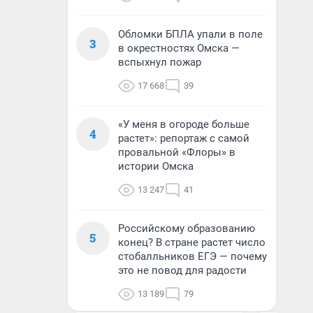
Обломки БПЛА упали в поле
3
в окрестностях Омска —
вспыхнул пожар
17 668
39
«У меня в огороде больше
4
растет»: репортаж с самой
провальной «Флоры» в
истории Омска
13 247
41
Российскому образованию
5
конец? В стране растет число
стобалльников ЕГЭ — почему
это не повод для радости
13 189
79