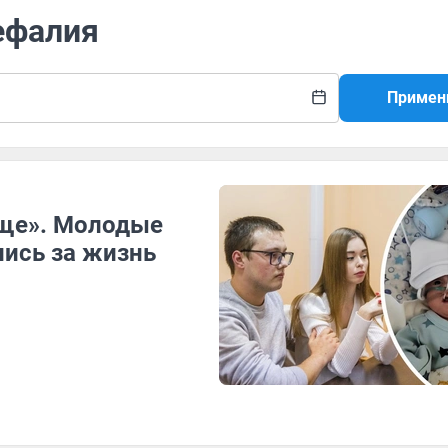
ефалия
Примен
ище». Молодые
лись за жизнь