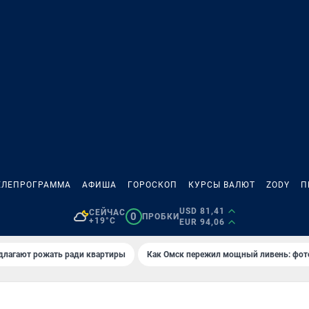
ЕЛЕПРОГРАММА
АФИША
ГОРОСКОП
КУРСЫ ВАЛЮТ
ZODY
П
USD 81,41
СЕЙЧАС
0
ПРОБКИ
+19°C
EUR 94,06
длагают рожать ради квартиры
Как Омск пережил мощный ливень: фот