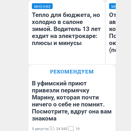
МНЕНИЕ
МНЕНИЕ
Тепло для бюджета, но
От сус
холодно в салоне
автобу
зимой. Водитель 13 лет
кондиц
ездит на электрокаре:
Почему
плюсы и минусы
оказал
(почти 
РЕКОМЕНДУЕМ
Денис Дедюхин
Се
В уфимский приют
привезли пермячку
Марину, которая почти
ничего о себе не помнит.
Посмотрите, вдруг она вам
знакома
5 августа
24 543
19