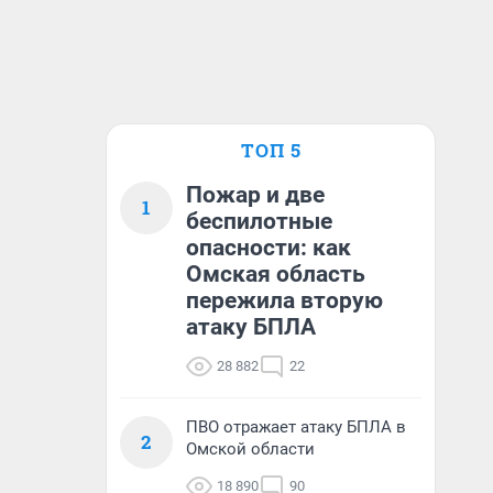
ТОП 5
Пожар и две
1
беспилотные
опасности: как
Омская область
пережила вторую
атаку БПЛА
28 882
22
ПВО отражает атаку БПЛА в
2
Омской области
18 890
90