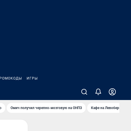
РОМОКОДЫ
ИГРЫ
о
Омич получил черепно-мозговую на ОНПЗ
Кафе на Левобережье в